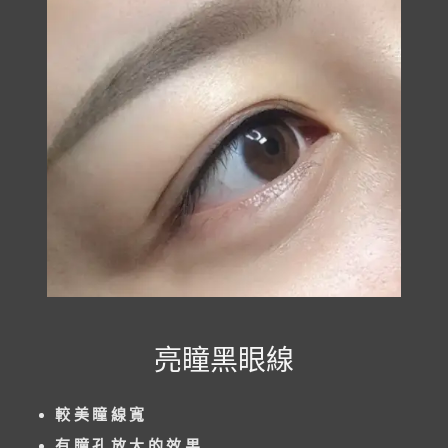
亮瞳黑眼線
較美瞳線寬
有瞳孔放大的效果