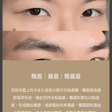
飄眉｜霧眉｜飄霧眉
目前市面上的半永久技術大致可分為兩種，飄眉是為眉
部增添毛流，幾近自然沒有妝感。霧眉則是在以點成
面，形成類似畫眉，或刷眉粉的柔霧感。飄霧眉則是結