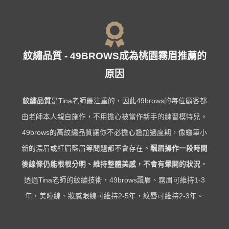
紋繡品質 - 49BROWS成為桃園霧眉推薦的
原因
紋繡品質
是Tina老師最注重的，因此49brows的每位顧客都
由老師本人親自施作，不用擔心被當作新手的練習模特兒。
49brows的高紋繡品質讓你不必擔心尷尬過度期，像蠟筆小
新的濃眉或紅眉藍眉等問題都不會存在。
飄眉操作一段時間
後線條仍能根根分明、維持整體美感，不會有暈開的狀況
。
透過Tina老師的紋繡技術，49brows飄眉、霧眉可維持1-3
年，美瞳線、妝感眼線可維持2-5年，紋唇可維持2-3年。