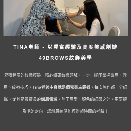
TINA老師 - 以豐富經驗及高度美感創辦
49BROWS紋飾美學
累積豐富的紋繡經驗，精心鑽研紋繡領域，一步一腳印掌握飄眉、霧
眉、紋唇技巧。
Tina老師本身就是個完美主義者
，每次施作都十分細
膩，尤其是最擅長的
飄眉領域
，除了眉型、顏色的細節之外，更要顧
及毛流走向，讓飄眉線條能經得起時間的考驗！