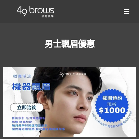
男士飄眉優惠