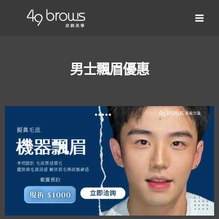
男士飄眉優惠