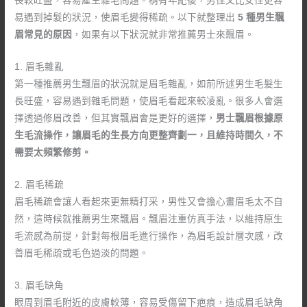
長較旺盛，容易產生雜毛問題。稍有年紀後，男性又比女性更容
易遇到掉髮的狀況，使眉毛變得稀疏。以下就整理出
5 種男生飄
眉常見的原因
，如果有以下狀況就非常推薦男士來飄眉。
1. 眉毛雜亂
第一種推薦男生飄眉的狀況就是眉毛雜亂，如前所述男生毛髮生
長旺盛，容易遇到雜毛問題，使眉毛看起來較凌亂。很多人會選
擇透過修眉改善，但其實飄眉會是更好的選擇，
男士飄眉根據原
生毛流操作，讓眉毛的生長方向更整齊劃一，且維持時間久，不
需要太頻繁修剪。
2. 眉毛稀疏
眉毛稀疏會讓人看起來更無精打采，男性又會擔心畫眉毛太不自
然，這時候就推薦男生來飄眉。飄眉注重仿真手法，以維持原生
毛流感為前提，針對每根眉毛進行操作，為眉毛設計層次感，改
善眉毛稀疏或毛色過淡的問題。
3. 眉毛缺角
眼周到眉毛附近的皮膚較薄，容易受傷留下疤痕，造成眉毛缺角