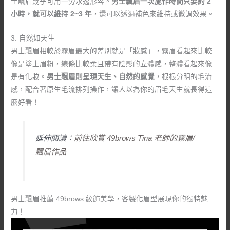
士飄眉幾乎可用一勞永逸形容。
男士飄眉一次施作時間只要約 2
小時，就可以維持 2~3 年
，還可以透過補色來維持或微調效果。
3. 自然如天生
男士飄眉相較於霧眉最大的差別就是「妝感」，霧眉看起來比較
像是塗上眉粉，線條比較柔且帶有陰影的立體感，整體看起來像
是有化妝。
男士飄眉則呈現天生、自然的感覺
，根根分明的毛流
感，配合著原生毛流排列操作，讓人以為你的眉毛天生就長得這
麼好看！
延伸閱讀：
前往欣賞 49brows Tina 老師的霧眉/
飄眉作品
男士飄眉推薦 49brows 紋飾美學，客製化眉型展現你的獨特魅
力！