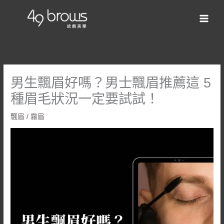
男生飄眉好嗎？男士飄眉推薦這 5
種眉毛狀況一定要試試！
飄眉 / 霧眉