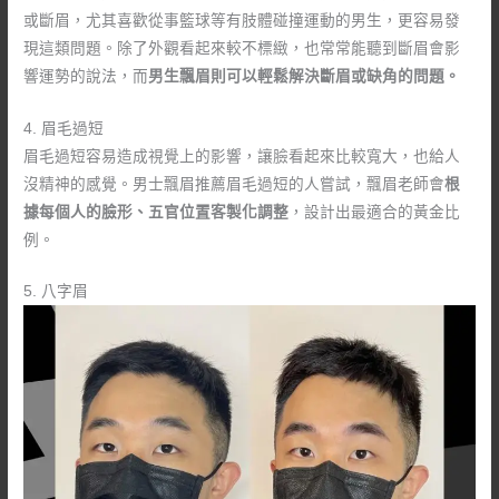
或斷眉，尤其喜歡從事籃球等有肢體碰撞運動的男生，更容易發
現這類問題。除了外觀看起來較不標緻，也常常能聽到斷眉會影
響運勢的說法，而
男生飄眉則可以輕鬆解決斷眉或缺角的問題。
4. 眉毛過短
眉毛過短容易造成視覺上的影響，讓臉看起來比較寬大，也給人
沒精神的感覺。男士飄眉推薦眉毛過短的人嘗試，飄眉老師會
根
據每個人的臉形、五官位置客製化調整
，設計出最適合的黃金比
例。
5. 八字眉