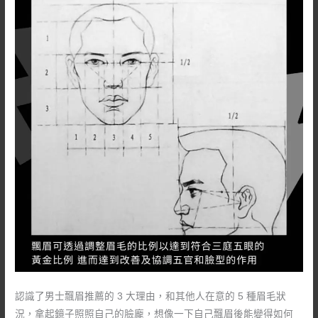
認識了男士飄眉推薦的 3 大理由，和其他人在意的 5 種眉毛狀
況，拿起鏡子照照自己的臉龐，想像一下自己飄眉後能變得如何